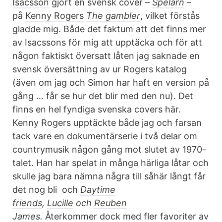
Isacsson
gjort en svensk cover –
Spelarn
–
på
Kenny Rogers
The gambler
, vilket förstås
gladde mig. Både det faktum att det finns mer
av Isacssons för mig att upptäcka och för att
någon faktiskt översatt låten jag saknade en
svensk översättning av ur Rogers katalog
(även om jag och Simon har haft en version på
gång … får se hur det blir med den nu). Det
finns en hel fyndiga svenska covers här.
Kenny Rogers upptäckte både jag och farsan
tack vare en dokumentärserie i två delar om
countrymusik någon gång mot slutet av 1970-
talet. Han har spelat in många härliga låtar och
skulle jag bara nämna några till såhär långt får
det nog bli
och
Daytime
friends
,
Lucille
och
Reuben
James
.
Återkommer dock med fler favoriter av