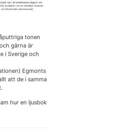
åputtriga tonen
 och gärna är
e i Sverige och
ntationen) Egmonts
llt att de i samma
t.
sam hur en ljusbok