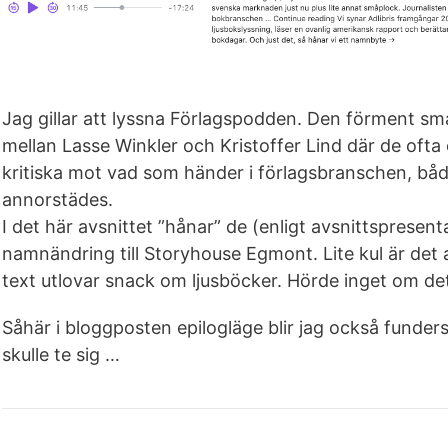
Jag gillar att lyssna Förlagspodden. Den förment sm
mellan Lasse Winkler och Kristoffer Lind där de ofta
kritiska mot vad som händer i förlagsbranschen, båd
annorstädes.
I det här avsnittet ”hånar” de (enligt avsnittsprese
namnändring till Storyhouse Egmont. Lite kul är det a
text utlovar snack om ljusböcker. Hörde inget om de
Såhär i bloggposten epilogläge blir jag också funder
skulle te sig …