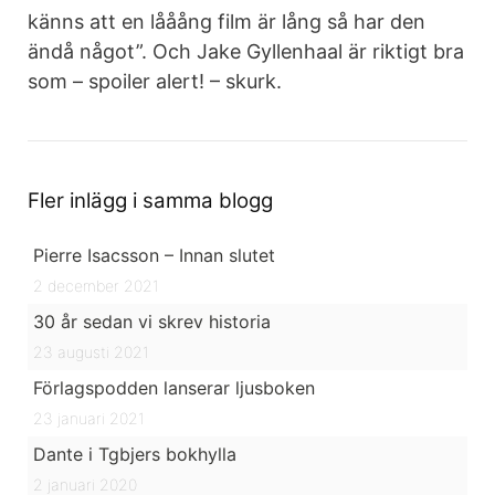
känns att en lååång film är lång så har den
ändå något”. Och Jake Gyllenhaal är riktigt bra
som – spoiler alert! – skurk.
Fler inlägg i samma blogg
Pierre Isacsson – Innan slutet
2 december 2021
30 år sedan vi skrev historia
23 augusti 2021
Förlagspodden lanserar ljusboken
23 januari 2021
Dante i Tgbjers bokhylla
2 januari 2020