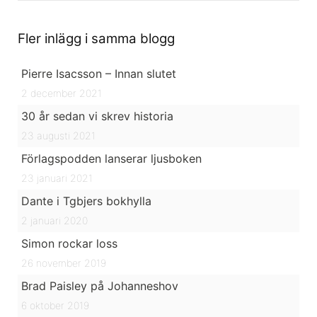
Fler inlägg i samma blogg
Pierre Isacsson – Innan slutet
2 december 2021
30 år sedan vi skrev historia
23 augusti 2021
Förlagspodden lanserar ljusboken
23 januari 2021
Dante i Tgbjers bokhylla
2 januari 2020
Simon rockar loss
26 november 2019
Brad Paisley på Johanneshov
6 oktober 2019