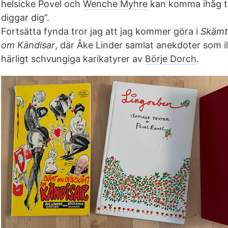
helsicke Povel och
Wenche Myhre
kan komma ihåg tex
diggar dig”.
Fortsätta fynda tror jag att jag kommer göra i
Skämt
om Kändisar
, där Åke Linder samlat anekdoter som i
härligt schvungiga karikatyrer av
Börje Dorch
.