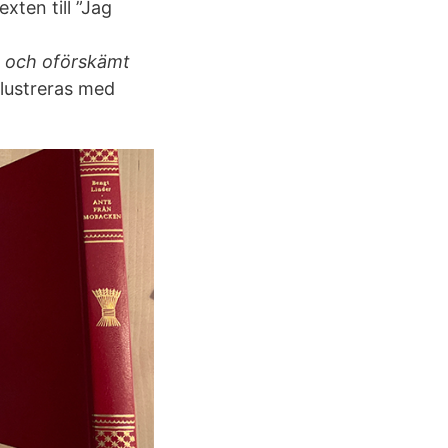
ten till ”Jag
 och oförskämt
llustreras med