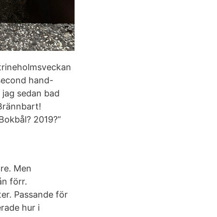
atrineholmsveckan
 second hand-
r jag sedan bad
Brännbart!
 Bokbål? 2019?”
are. Men
n förr.
ter. Passande för
rade hur i