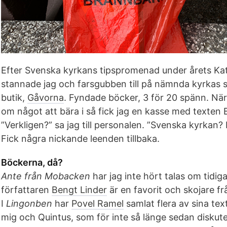
Efter Svenska kyrkans tipspromenad under årets K
stannade jag och farsgubben till på nämnda kyrkas
butik,
Gåvorna
. Fyndade böcker, 3 för 20 spänn. Nä
om något att bära i så fick jag en kasse med texten 
”Verkligen?” sa jag till personalen. ”Svenska kyrkan?
Fick några nickande leenden tillbaka.
Böckerna, då?
Ante från Mobacken
har jag inte hört talas om tidig
författaren
Bengt Linder
är en favorit och skojare frå
I
Lingonben
har
Povel Ramel
samlat flera av sina tex
mig och Quintus, som för inte så länge sedan diskute