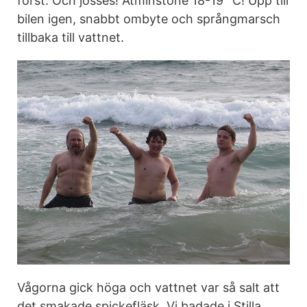
först. Och jösses! Åtminstone 18-19° C! Upp till
bilen igen, snabbt ombyte och språngmarsch
tillbaka till vattnet.
Vågorna gick höga och vattnet var så salt att
det smakade spickefläsk. Vi badade i Stilla