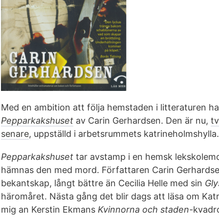
Med en ambition att följa hemstaden i litteraturen har
Pepparkakshuset
av Carin Gerhardsen. Den är nu,
t
senare
, uppställd i arbetsrummets katrineholmshylla.
Pepparkakshuset
tar avstamp i en hemsk lekskolemo
hämnas den med mord. Författaren Carin Gerhardsen
bekantskap, långt bättre än Cecilia Helle med sin
Gly
häromåret. Nästa gång det blir dags att läsa om Katr
mig an Kerstin Ekmans
Kvinnorna och staden
-kvadro