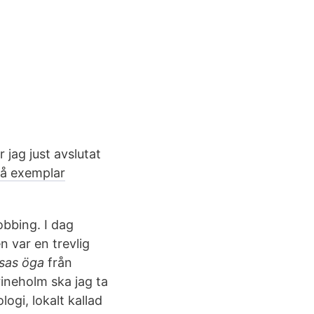
 jag just avslutat
vå exemplar
bbing. I dag
 var en trevlig
sas öga
från
ineholm ska jag ta
logi, lokalt kallad