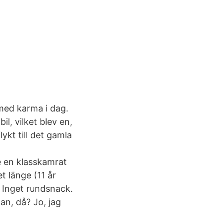
 med karma i dag.
il, vilket blev en,
ykt till det gamla
e en klasskamrat
t länge (11 år
. Inget rundsnack.
an, då? Jo, jag