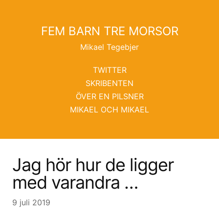
FEM BARN TRE MORSOR
Mikael Tegebjer
TWITTER
SKRIBENTEN
ÖVER EN PILSNER
MIKAEL OCH MIKAEL
Jag hör hur de ligger
med varandra …
9 juli 2019