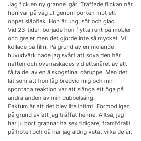
Jag fick en ny granne igår. Träffade flickan när
hon var på väg ut genom porten mot ett
öppet släpflak. Hon är ung, söt och glad.
Vid 23-tiden började hon flytta runt på möbler
och grejer men det gjorde inte så mycket. Vi
kollade på film. På grund av en molande
huvudvärk hade jag svårt att sova den här
natten och överraskades vid ettsnåret av att
få ta del av en älskogsfinal däruppe. Men det
lät som att hon låg bredvid mig och min
spontana reaktion var att slänga ett öga på
andra änden av min dubbelsäng.
Faktum är att det blev lite intimt. Förmodligen
på grund av att jag träffat henne. Alltså, jag
har ju hört grannar ha sex tidigare, framförallt
på hotell och då har jag aldrig vetat vilka de är.