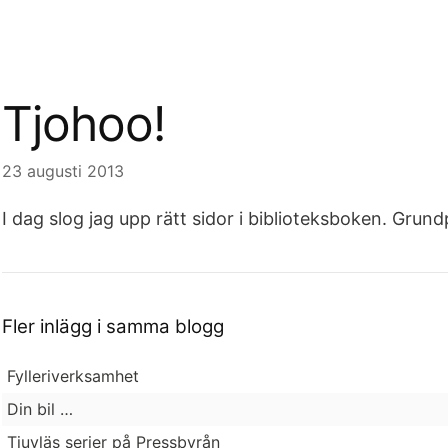
Tjohoo!
23 augusti 2013
I dag slog jag upp rätt sidor i biblioteksboken. Grund
Fler inlägg i samma blogg
Fylleriverksamhet
Din bil …
Tjuvläs serier på Pressbyrån