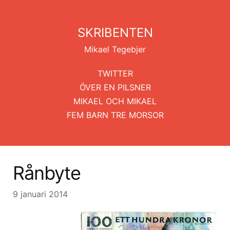
SKRIBENTEN
Mikael Tegebjer
TWITTER
ÖVER EN PILSNER
MIKAEL OCH MIKAEL
FEM BARN TRE MORSOR
Rånbyte
9 januari 2014