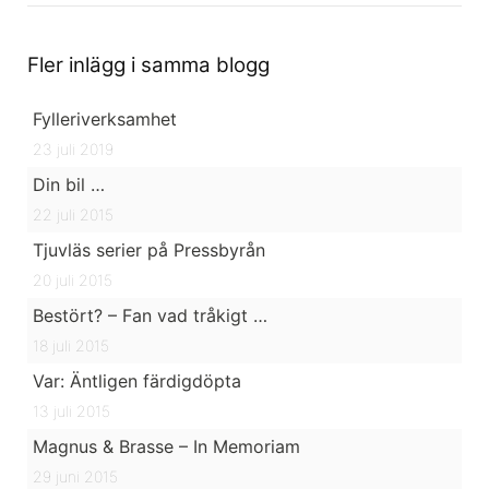
Fler inlägg i samma blogg
Fylleriverksamhet
23 juli 2019
Din bil …
22 juli 2015
Tjuvläs serier på Pressbyrån
20 juli 2015
Bestört? – Fan vad tråkigt …
18 juli 2015
Var: Äntligen färdigdöpta
13 juli 2015
Magnus & Brasse – In Memoriam
29 juni 2015