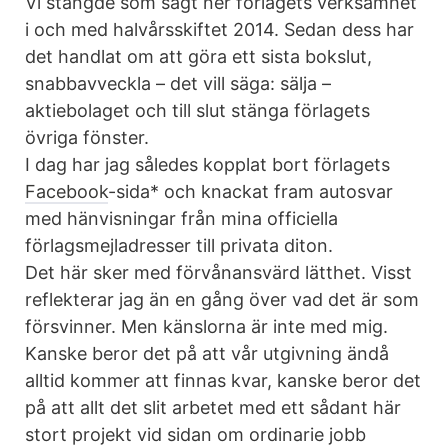
Vi stängde som sagt ner förlagets verksamhet
i och med halvårsskiftet 2014. Sedan dess har
det handlat om att göra ett sista bokslut,
snabbavveckla – det vill säga: sälja –
aktiebolaget och till slut stänga förlagets
övriga fönster.
I dag har jag således kopplat bort förlagets
Facebook
-sida* och knackat fram autosvar
med hänvisningar från mina officiella
förlagsmejladresser till privata diton.
Det här sker med förvånansvärd lätthet. Visst
reflekterar jag än en gång över vad det är som
försvinner. Men känslorna är inte med mig.
Kanske beror det på att vår utgivning ändå
alltid kommer att finnas kvar, kanske beror det
på att allt det slit arbetet med ett sådant här
stort projekt vid sidan om ordinarie jobb