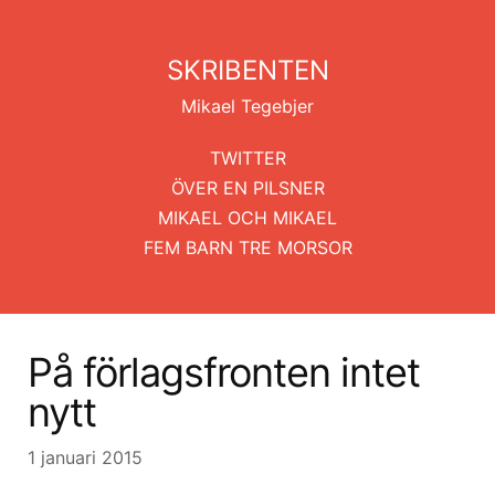
SKRIBENTEN
Mikael Tegebjer
TWITTER
ÖVER EN PILSNER
MIKAEL OCH MIKAEL
FEM BARN TRE MORSOR
På förlagsfronten intet
nytt
1 januari 2015