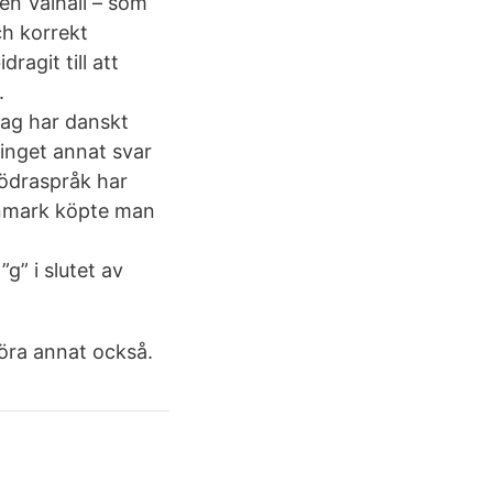
en Valhall – som
ch korrekt
agit till att
.
jag har danskt
 inget annat svar
rödraspråk har
Danmark köpte man
”g” i slutet av
göra annat också.