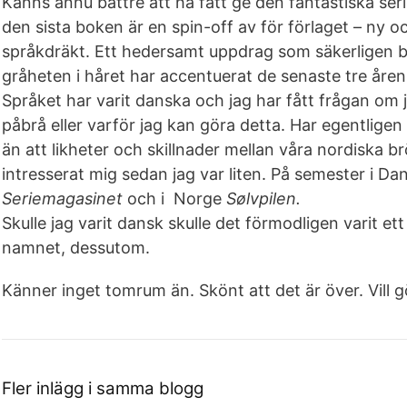
Känns ännu bättre att ha fått ge den fantastiska seri
den sista boken är en spin-off av för förlaget – ny o
språkdräkt. Ett hedersamt uppdrag som säkerligen bidr
gråheten i håret har accentuerat de senaste tre åren
Språket har varit danska och jag har fått frågan om 
påbrå eller varför jag kan göra detta. Har egentligen
än att likheter och skillnader mellan våra nordiska b
intresserat mig sedan jag var liten. På semester i 
Seriemagasinet
och i Norge
Sølvpilen.
Skulle jag varit dansk skulle det förmodligen varit ett 
namnet, dessutom.
Känner inget tomrum än. Skönt att det är över. Vill 
Fler inlägg i samma blogg