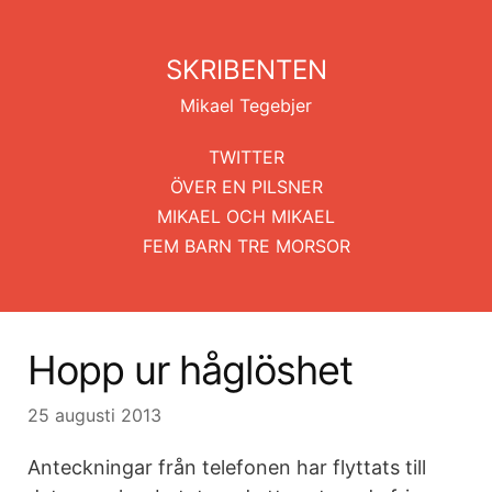
SKRIBENTEN
Mikael Tegebjer
TWITTER
ÖVER EN PILSNER
MIKAEL OCH MIKAEL
FEM BARN TRE MORSOR
Hopp ur håglöshet
25 augusti 2013
Anteckningar från telefonen har flyttats till