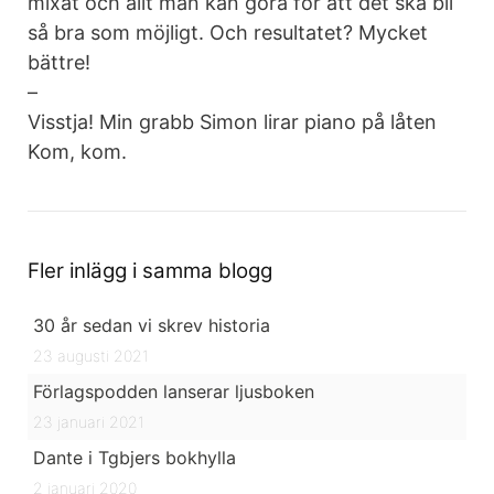
mixat och allt man kan göra för att det ska bli
så bra som möjligt. Och resultatet? Mycket
bättre!
–
Visstja! Min grabb Simon lirar piano på låten
Kom, kom.
Fler inlägg i samma blogg
30 år sedan vi skrev historia
23 augusti 2021
Förlagspodden lanserar ljusboken
23 januari 2021
Dante i Tgbjers bokhylla
2 januari 2020