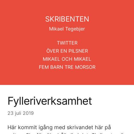
SKRIBENTEN
Mikael Tegebjer
TWITTER
ÖVER EN PILSNER
MIKAEL OCH MIKAEL
FEM BARN TRE MORSOR
Fylleriverksamhet
23 juli 2019
Här kommit igång med skrivandet här på