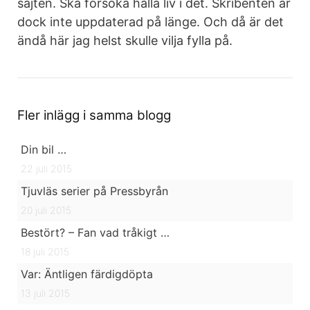
sajten. Ska försöka hålla liv i det. Skribenten är
dock inte uppdaterad på länge. Och då är det
ändå här jag helst skulle vilja fylla på.
Fler inlägg i samma blogg
Din bil …
22 juli 2015
Tjuvläs serier på Pressbyrån
20 juli 2015
Bestört? – Fan vad tråkigt …
18 juli 2015
Var: Äntligen färdigdöpta
13 juli 2015