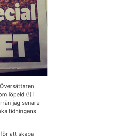
 Översättaren
m löpeld (!) i
örrän jag senare
okaltidningens
 för att skapa