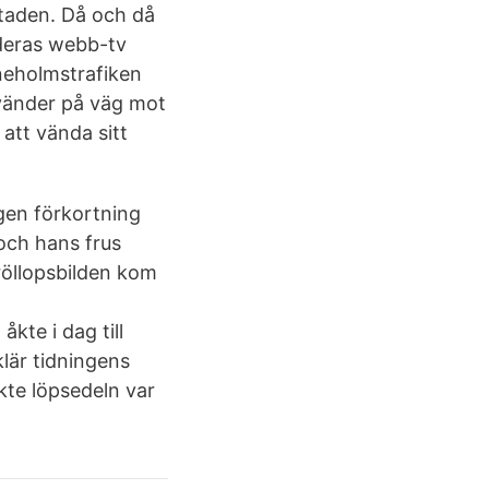
taden. Då och då
r deras webb-tv
ineholmstrafiken
r vänder på väg mot
att vända sitt
gen förkortning
och hans frus
bröllopsbilden kom
kte i dag till
lär tidningens
te löpsedeln var