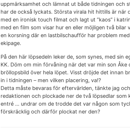
uppmärksamhet och lämnat ut både tidningen och s
har de också lyckats. Största virala hit hittills är nä
med en ironisk touch filmat och lagt ut ”kaos” i katr
med en film som visar hur en eller möjligen två bila
en korsning där en lastbilschaufför har problem med 
ekipage.
På den här löpsedeln leker de, som synes, med sin e
KK. Döm om min förvåning när det var min son Åke 
bröllopsbild över hela löpet. Visst dröjde det innan 
in i tidningen – men vilken placering, va!?
Detta måste bevaras för eftervärlden, tänkte jag och å
redaktionen och plockade ner de två löpsedlar som k
entré … undrar om de trodde det var någon som tyck
förskräcklig och därför plockat ner den?